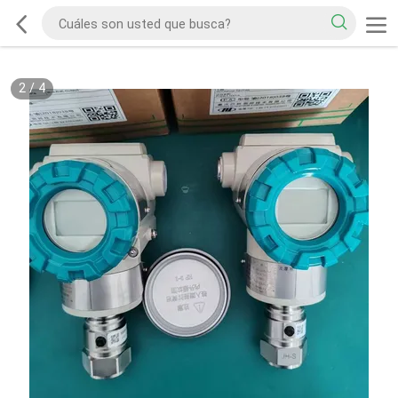
2
/
4