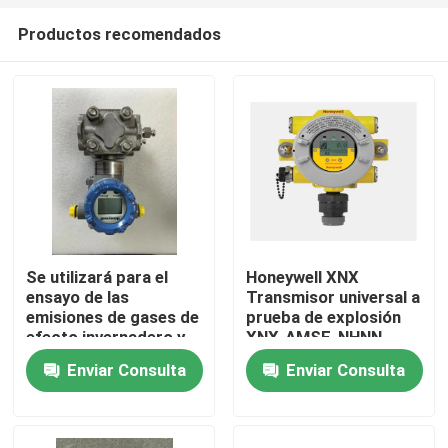
Productos recomendados
Se utilizará para el
Honeywell XNX
ensayo de las
Transmisor universal a
Hogar
emisiones de gases de
prueba de explosión
efecto invernadero y
XNX-AMSE-NHNN
de gases de efecto
Enviar Consulta
Enviar Consulta
invernadero.
Productos
Sobre nosotros