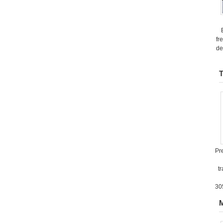
fr
de
T
Pr
t
30