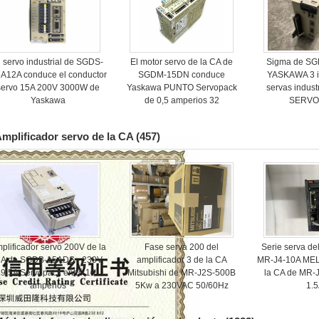
l servo industrial de SGDS-
El motor servo de la CA de
Sigma de S
A12A conduce el conductor
SGDM-15DN conduce
YASKAWA 3 i
servo 15A 200V 3000W de
Yaskawa PUNTO Servopack
servas indus
Yaskawa
de 0,5 amperios 32
SERVO
mplificador servo de la CA
(457)
plificador servo 200V de la
Fase serva 200 del
Serie serva de
A de SGDB-15ADS - 230V
amplificador 3 de la CA
MR-J4-10A ME
9.5A Servopack entró 10
Mitsubishi de MR-J2S-500B
la CA de MR
amperios
5Kw a 230VAC 50/60Hz
1.