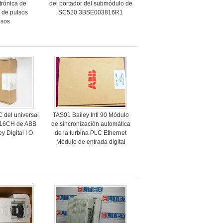
ctrónica de
del portador del submódulo de
r de pulsos
SC520 3BSE003816R1
esos
 del universal
TAS01 Bailey Infi 90 Módulo
 16CH de ABB
de sincronización automática
y Digital I O
de la turbina PLC Ethernet
Módulo de entrada digital