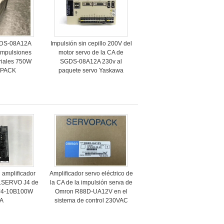
GDS-08A12A
Impulsión sin cepillo 200V del
mpulsiones
motor servo de la CA de
triales 750W
SGDS-08A12A 230v al
PACK
paquete servo Yaskawa
l amplificador
Amplificador servo eléctrico de
LSERVO J4 de
la CA de la impulsión serva de
-J4-10B100W
Omron R88D-UA12V en el
5A
sistema de control 230VAC