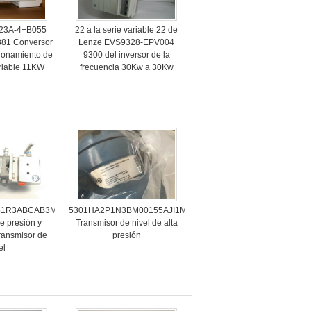
23A-4+B055
22 a la serie variable 22 de
81 Conversor
Lenze EVS9328-EPV004
cionamiento de
9300 del inversor de la
ariable 11KW
frecuencia 30Kw a 30Kw
51R3ABCAB3M5DA1
5301HA2P1N3BM00155AJI1M1HR7P1C1C4Q4Q8Q73Q76N2
e presión y
Transmisor de nivel de alta
ransmisor de
presión
el