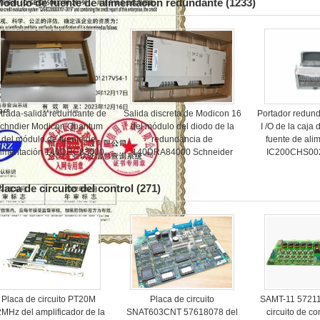
ódulo de fuente de alimentación redundante
(1233)
trada-salida redundante de
Salida discreta de Modicon 16
Portador redund
chndier Modicon Quantum
del módulo del diodo de la
I /O de la caja
del módulo de fuente de
redundancia de
fuente de ali
limentación 140DRC83000
140DRA84000 Schneider
IC200CHS002
laca de circuito del control
(271)
Placa de circuito PT20M
Placa de circuito
SAMT-11 57211
MHz del amplificador de la
SNAT603CNT 57618078 del
circuito de c