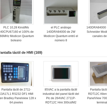
PLC 10,28 Kinst/Ms
el PLC análogo
140DRA84000 
140CPU67160 el 100% de
140DRA84000 de 2W
Schneider Mod
266MHz Modicon Quantum
Modicon Quantum entró el
canales de
boleano
número 8
antalla táctil de HMI
(169)
Pantalla táctil de 2711-
85VAC a la pantalla táctil
Pantalla táct
K3A17L1 RS232 DF1 HMI
industrial del panel táctil del
RDT12C Allen
len Bradley Panelview 128 x
Plc de 264VAC 2711P-
PanelView 700 
64 pixeles
RDT12C Hmi 300cd/M2
termina