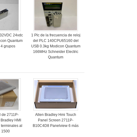
32VDC 24vdc
1 Plc de la frecuencia de reloj
icon Quantum
del PLC 140CPU65160 del
 4 grupos
USB 0.3kg Modicon Quantum
166MHz Schneider Electric
Quantum
il de 2711P-
Allen Bradley Hmi Touch
 Bradley HMI
Panel Screen 2711P-
terminales al
B10C4D8 Panelview 6 más
l 1500