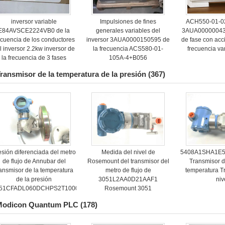
inversor variable
Impulsiones de fines
ACH550-01-0
E84AVSCE2224VB0 de la
generales variables del
3AUA00000043
ecuencia de los conductores
inversor 3AUA0000150595 de
de fase con ac
l inversor 2.2kw inversor de
la frecuencia ACS580-01-
frecuencia v
la frecuencia de 3 fases
105A-4+B056
ransmisor de la temperatura de la presión
(367)
esión diferenciada del metro
Medida del nivel de
5408A1SHA1E
de flujo de Annubar del
Rosemount del transmisor del
Transmisor d
ransmisor de la temperatura
metro de flujo de
temperatura T
de la presión
3051L2AA0D21AAF1
niv
51CFADL060DCHPS2T100032AA1
Rosemount 3051
Modicon Quantum PLC
(178)