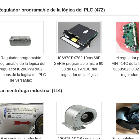
egulador programable de la lógica del PLC
(472)
Regulador programable
IC697CPX782 10ms 68F
el regulador
rogramable de la lógica del
SERIE programable micro 90-
AINT-14C de la 
regulador IC200PWR002
30 de GE FANUC del
68685826 0.32
emens de la lógica del PLC
regulador de la lógica
reguladore
de VersaMax
an centrífuga industrial
(114)
Fan centrífuga industrial
VENTILADOR centrífugo
Fan centrífuga 