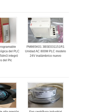
 programable
PM865K01 3BSE031151R1
lógica del PLC
Unidad AC 800M PLC modelo
5dm3 integró
24V inalámbrico nuevo
s del Plc
de alta presión
Fan centrífuga industrial