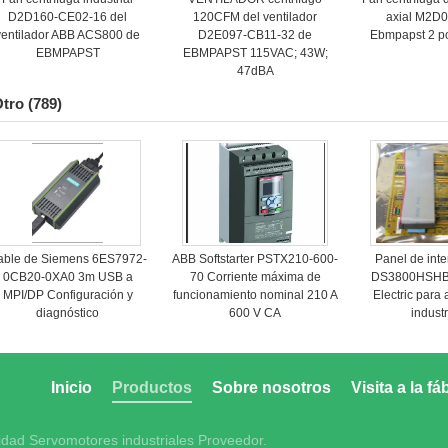
D2D160-CE02-16 del
120CFM del ventilador
axial M2D
ventilador ABB ACS800 de
D2E097-CB11-32 de
Ebmpapst 2 p
EBMPAPST
EBMPAPST 115VAC; 43W;
47dBA
tro
(789)
able de Siemens 6ES7972-
ABB Softstarter PSTX210-600-
Panel de inter
0CB20-0XA0 3m USB a
70 Corriente máxima de
DS3800HSHB 
MPI/DP Configuración y
funcionamiento nominal 210 A
Electric para
diagnóstico
600 V CA
industr
Inicio
Productos
Sobre nosotros
Visita a la fá
dad Servomotores industriales Proveedor.