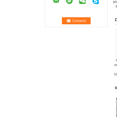
pl
D
m
5
I