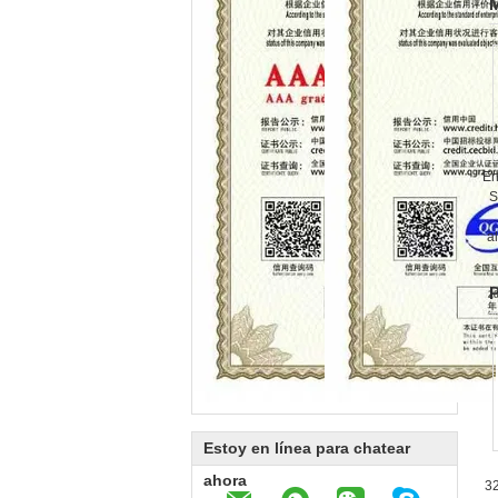
M
En
S
a
P
Estoy en línea para chatear
ahora
32