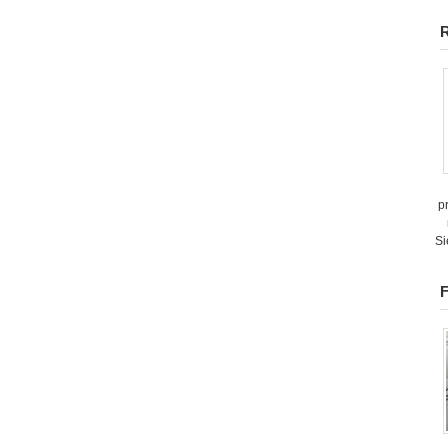
R
p
Si
F