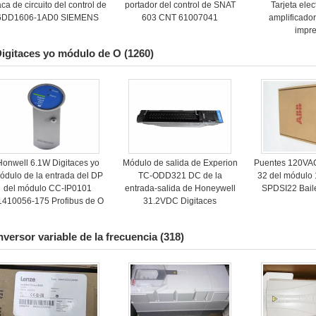
aca de circuito del control de
portador del control de SNAT
Tarjeta ele
6DD1606-1AD0 SIEMENS
603 CNT 61007041
amplificado
impr
igitaces yo módulo de O
(1260)
Honwell 6.1W Digitaces yo
Módulo de salida de Experion
Puentes 120VAC
ódulo de la entrada del DP
TC-ODD321 DC de la
32 del módulo
del módulo CC-IP0101
entrada-salida de Honeywell
SPDSI22 Baile
1410056-175 Profibus de O
31.2VDC Digitaces
nversor variable de la frecuencia
(318)