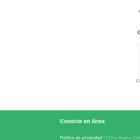
O
C
Conecte en línea
Política de privacidad
| China Bueno Cali