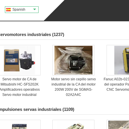
Spanish
ervomotores industriales
(1237)
Servo motor de CA de
Motor servo sin cepillo servo
Fanuc A02b-02
Mitsubishi HC-SFS202K
industrial de la CA del motor
del operador Pa
Amplificadores operativos
200W 200V de SGMAS-
CNC Servomoto
Servo motor industrial
02A2A4C
mpulsiones servas industriales
(1109)