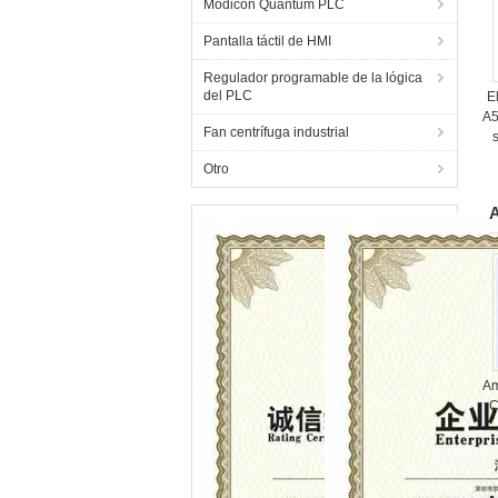
Modicon Quantum PLC
Pantalla táctil de HMI
Regulador programable de la lógica
del PLC
E
A5
Fan centrífuga industrial
Otro
A
Am
C