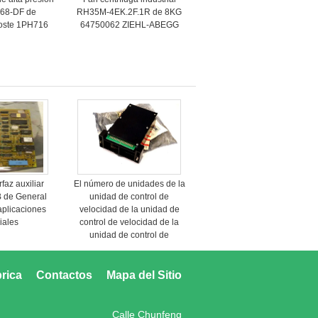
068-DF de
RH35M-4EK.2F.1R de 8KG
oste 1PH716
64750062 ZIEHL-ABEGG
faz auxiliar
El número de unidades de la
de General
unidad de control de
 aplicaciones
velocidad de la unidad de
iales
control de velocidad de la
unidad de control de
velocidad de la unidad de
control de velocidad de la
unidad de control de
brica
Contactos
Mapa del Sitio
velocidad de la unidad de
control de velocidad
Calle Chunfeng