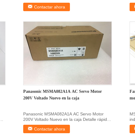
3000RPM DETALLES R...
20
Contactar ahora
Panasonic MSMA082A1A AC Servo Motor
Fa
200V Voltado Nuevo en la caja
mo
Panasonic MSMA082A1A AC Servo Motor
MS
200V Voltado Nuevo en la caja Detalle rápido
in
dePanasonic Se ...
Det
Contactar ahora