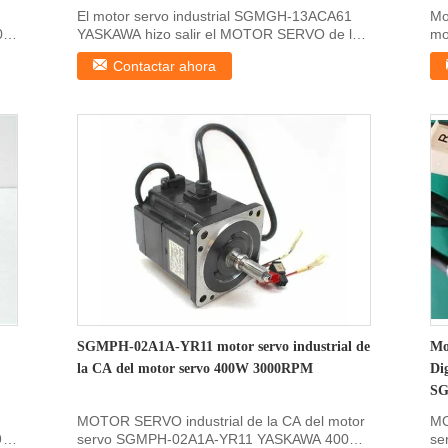
El motor servo industrial SGMGH-13ACA61
Mo
00W
YASKAWA hizo salir el MOTOR SERVO de la
mo
CA 1.3KW DETALLES R...
ser
Contactar ahora
SGMPH-02A1A-YR11 motor servo industrial de
Mo
la CA del motor servo 400W 3000RPM
Di
SG
MOTOR SERVO industrial de la CA del motor
MO
9A
servo SGMPH-02A1A-YR11 YASKAWA 400W
se