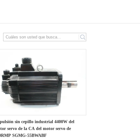
search
pulsión sin cepillo industrial 4400W del
tor servo de la CA del motor servo de
0RMP SGMG-55BWABF