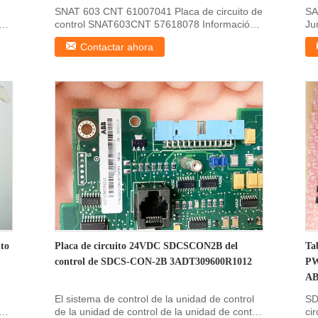
SNAT 603 CNT 61007041 Placa de circuito de
SA
control SNAT603CNT 57618078 Información
Ju
sobre el producto ...
pr
Contactar ahora
ito
Placa de circuito 24VDC SDCSCON2B del
Tab
control de SDCS-CON-2B 3ADT309600R1012
PW
A
El sistema de control de la unidad de control
SD
PU
de la unidad de control de la unidad de control
ci