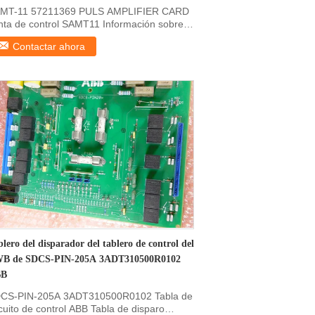
MT-11 57211369 PULS AMPLIFIER CARD
nta de control SAMT11 Información sobre el
oducto de:Se ...
Contactar ahora
lero del disparador del tablero de control del
B de SDCS-PIN-205A 3ADT310500R0102
BB
CS-PIN-205A 3ADT310500R0102 Tabla de
rcuito de control ABB Tabla de disparo