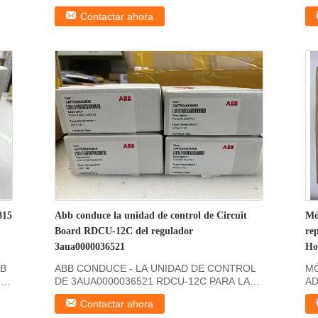
de la ...
In
Contactar ahora
815
Abb conduce la unidad de control de Circuit
Mó
Board RDCU-12C del regulador
rep
3aua0000036521
Ho
BB
ABB CONDUCE - LA UNIDAD DE CONTROL
MÓ
ón
DE 3AUA0000036521 RDCU-12C PARA LAS
AD
IMPULSIONES DE ABB ACS800 ...
TC
Contactar ahora