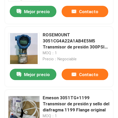
Mejor precio
Contacto
Viaje de la fábrica
Control de calidad
ROSEMOUNT
3051CG4A22A1AB4E5M5
Transmisor de presión 300PSI
Éntrenos en contacto con
10,5-42,4VDC
MOQ：1
Precio：Negociable
Pida una cita
Mejor precio
Contacto
Servomotores industriales
Emeson 3051TG+1199
Impulsiones servas industriales
Transmisor de presión y sello del
diafragma 1199 Flange original
Amplificador servo de la CA
MOQ：1