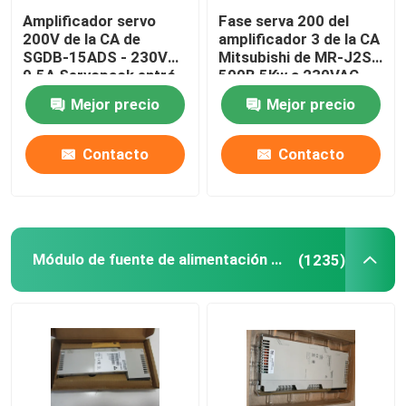
Amplificador servo
Fase serva 200 del
200V de la CA de
amplificador 3 de la CA
SGDB-15ADS - 230V
Mitsubishi de MR-J2S-
9.5A Servopack entró
500B 5Kw a 230VAC
10 amperios
50/60Hz
Mejor precio
Mejor precio
Contacto
Contacto
Módulo de fuente de alimentación redundante
(1235)