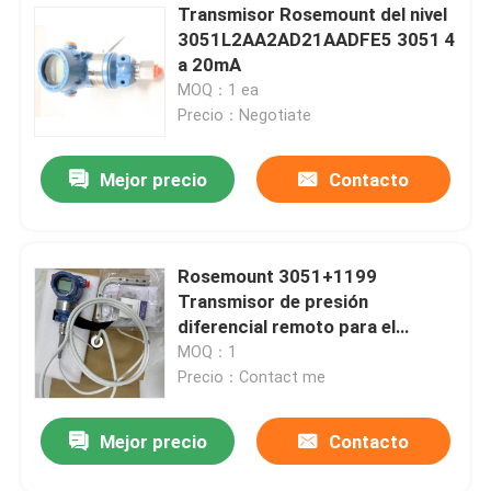
Transmisor Rosemount del nivel
3051L2AA2AD21AADFE5 3051 4
a 20mA
MOQ：1 ea
Precio：Negotiate
Mejor precio
Contacto
Rosemount 3051+1199
Transmisor de presión
diferencial remoto para el
sector industrial
MOQ：1
Precio：Contact me
Mejor precio
Contacto