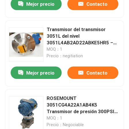
Mejor precio
Contacto
Transmisor del transmisor
3051L del nivel
3051L4AB2AD22ABKE5HR5 –
300 a 300 PSI
MOQ：1
Precio：negitiation
Mejor precio
Contacto
Hogar
ROSEMOUNT
3051CG4A22A1AB4K5
Productos
Transmisor de presión 300PSI
10,5-55V-DC
MOQ：1
Precio：Negociable
Sobre nosotros