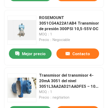
ROSEMOUNT
3051CG4A22A1AB4 Transmisor
de presión 300PSI 10,5-55V-DC
MOQ：1
Precio：Negociable
Mejor precio
Contacto
Transmisor del transmisor 4-
20mA 3051 del nivel
3051L3AA2AD21AADFE5 – 1000
a 1000 InH2O
MOQ：1
Precio：negitiation