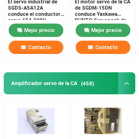
El servo industrial de
El motor servo de la CA
SGDS-A5A12A
de SGDM-15DN
conduce el conductor
conduce Yaskawa
servo 15A 200V
PUNTO Servopack de
3000W de Yaskawa
0,5 amperios 32
Mejor precio
Mejor precio
Contacto
Contacto
Amplificador servo de la CA
(458)