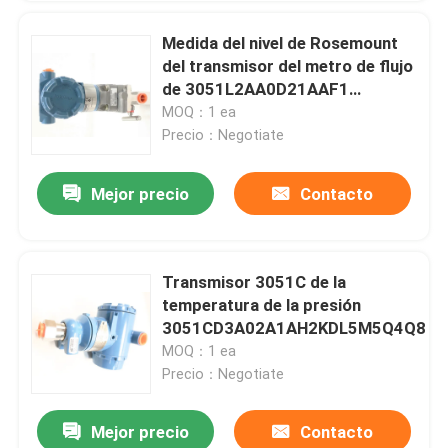
Medida del nivel de Rosemount
del transmisor del metro de flujo
de 3051L2AA0D21AAF1
Rosemount 3051
MOQ：1 ea
Precio：Negotiate
Mejor precio
Contacto
Transmisor 3051C de la
temperatura de la presión
3051CD3A02A1AH2KDL5M5Q4Q8
MOQ：1 ea
Precio：Negotiate
Mejor precio
Contacto