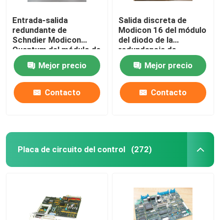
Entrada-salida
Salida discreta de
redundante de
Modicon 16 del módulo
Schndier Modicon
del diodo de la
Quantum del módulo de
redundancia de
fuente de alimentación
140DRA84000
Mejor precio
Mejor precio
140DRC83000
Schneider
Contacto
Contacto
Placa de circuito del control
(272)