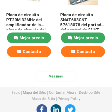
Placa de circuito
Placa de circuito
PT20M 32MHz del
SNAT603CNT
amplificador de la
57618078 del portador
placa de circuito del
del control de SNAT
control de 6DD1606-
603 CNT 61007041
Mejor precio
Mejor precio
1AD0 SIEMENS
Contacto
Contacto
Vea más
Inicio
Mapa del Sitio
Contactar Ahora
Desktop Site
Mapa del Sitio
Privacy Policy